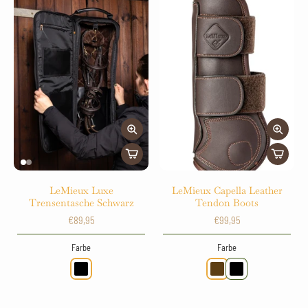
LeMieux Luxe
LeMieux Capella Leather
Trensentasche Schwarz
Tendon Boots
€89,95
€99,95
Farbe
Farbe