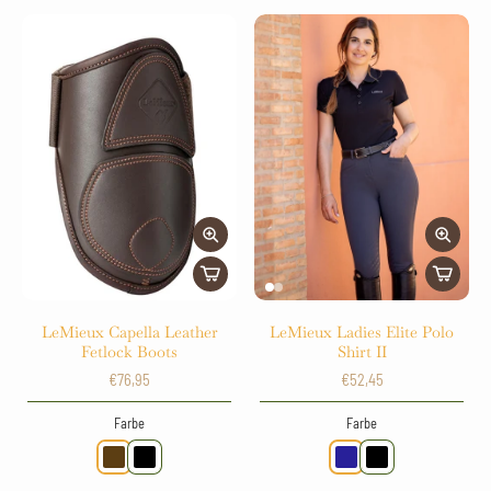
LeMieux Capella Leather
LeMieux Ladies Elite Polo
Fetlock Boots
Shirt II
€76,95
€52,45
Farbe
Farbe