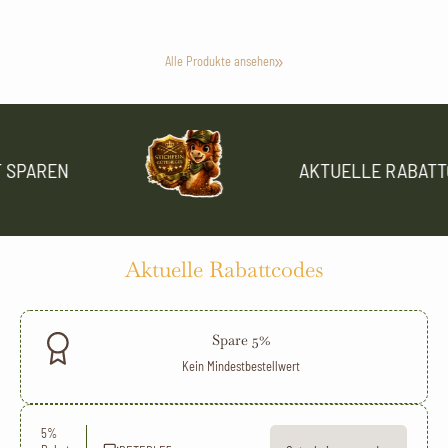
Alle Produkte ansehen
SPAREN
AKTUELLE RABATTC
Aktuelle Rabattcodes
Spare 5%
Kein Mindestbestellwert
5%