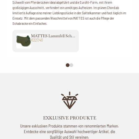
Schweiß vom Pferderücken ideal abgeführt und die Eurofit-Form, mit ihrem
großzügigen Ausschnitt, verhindert ein unnötiges Aufheizen. Im grünen Chord als
limitierte Auflage eine meiner Lieblingsstücke in der Sattelkammer und fast täglich im
Einsatz. Mit dem passenden Waschmittel von MATTES ist auch die Pflege der
Schabracke ein Einfaches.
MATTES Lammfell Schabracke Springen Chord Eurofit-Form
€227,40
EXKLUSIVE PRODUKTE
Unsere exklusiven Produkte stammen von renommierten Marken.
Entdecke eine sorgfältige Auswahl hochwertiger Artikel, die
Qualität und Stil vereinen.