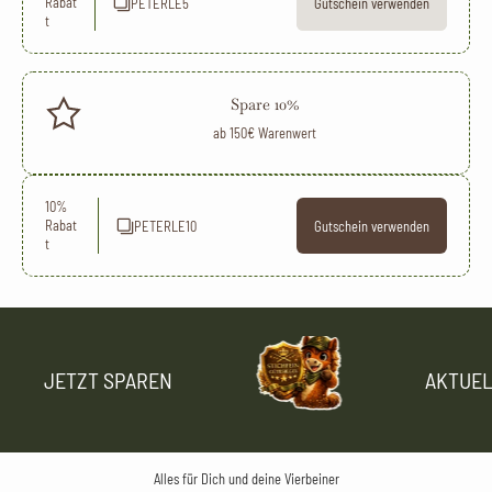
Rabat
PETERLE5
Gutschein verwenden
t
Spare 10%
ab 150€ Warenwert
10%
Rabat
PETERLE10
Gutschein verwenden
t
JETZT SPAREN
AKTU
Alles für Dich und deine Vierbeiner